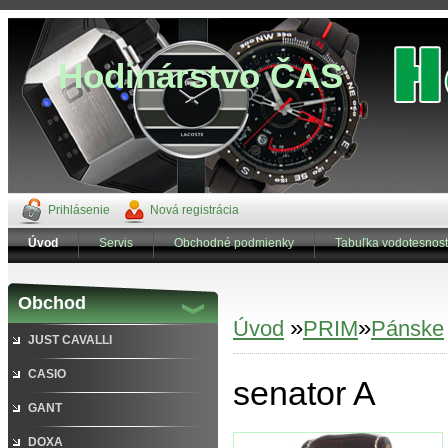
Hodinárstvo ČAS
Prihlásenie
Nová registrácia
Úvod
Servis
Obchodné podmienky
Tabuľka vodotesnost
Obchod
»
»
Úvod
PRIM
Pánske
JUST CAVALLI
CASIO
senator A
GANT
DOXA